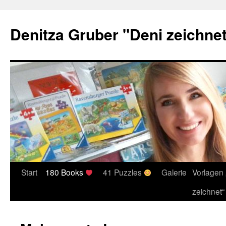
Denitza Gruber "Deni zeichne
Start
180 Books
41 Puzzles
Galerie
Vorlagen 
Springe
zeichnet“
zum
Inhalt